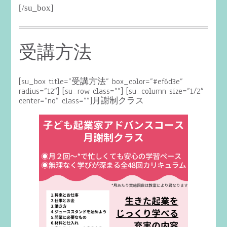
[/su_box]
受講方法
[su_box title=”受講方法” box_color=”#ef6d3e”
radius=”12″] [su_row class=””] [su_column size=”1/2″
center=”no” class=””]月謝制クラス