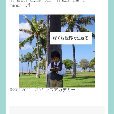
[su_divider divider_color=”#f7c015″ size=”1″
margin=”5″]
©2018-2022 CEOキッズアカデミー