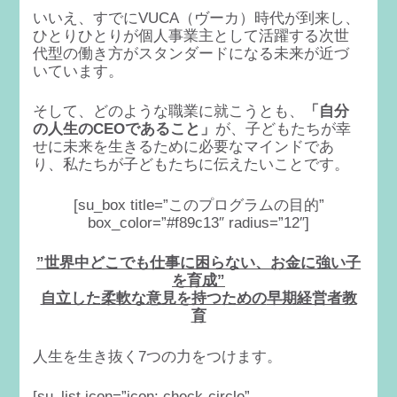
いいえ、すでにVUCA（ヴーカ）時代が到来し、
ひとりひとりが個人事業主として活躍する次世
代型の働き方がスタンダードになる未来が近づ
いています。
そして、どのような職業に就こうとも、
「自分
の人生のCEOであること」
が、子どもたちが幸
せに未来を生きるために必要なマインドであ
り、私たちが子どもたちに伝えたいことです。
[su_box title=”このプログラムの目的”
box_color=”#f89c13″ radius=”12″]
”世界中どこでも仕事に困らない、お金に強い子
を育成”
自立した柔軟な意見を持つ
ための
早期経営者教
育
人生を生き抜く7つの力をつけます。
[su_list icon=”icon: check-circle”