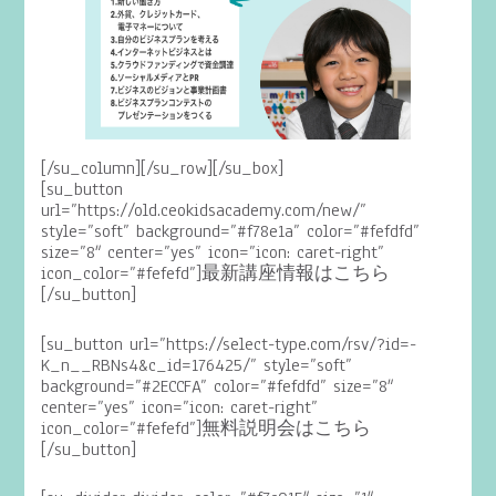
[/su_column][/su_row][/su_box]
[su_button
url=”https://old.ceokidsacademy.com/new/”
style=”soft” background=”#f78e1a” color=”#fefdfd”
size=”8″ center=”yes” icon=”icon: caret-right”
icon_color=”#fefefd”]最新講座情報はこちら
[/su_button]
[su_button url=”https://select-type.com/rsv/?id=-
K_n__RBNs4&c_id=176425/” style=”soft”
background=”#2ECCFA” color=”#fefdfd” size=”8″
center=”yes” icon=”icon: caret-right”
icon_color=”#fefefd”]無料説明会はこちら
[/su_button]