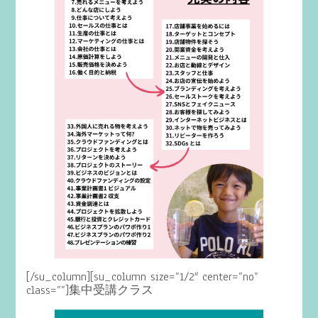
[/su_column][su_column size=”1/2″ center=”no”
class=””]集中受講クラス