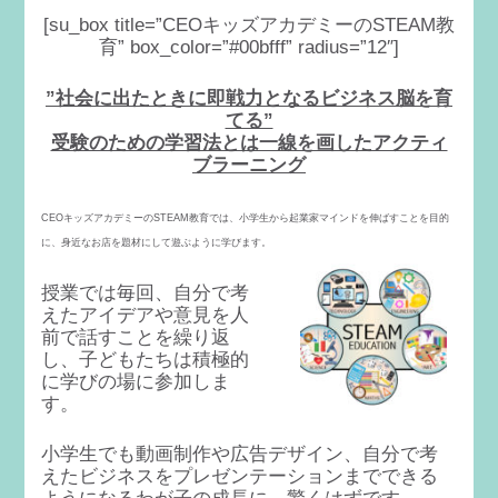
[su_box title=”CEOキッズアカデミーのSTEAM教
育” box_color=”#00bfff” radius=”12″]
”社会に出たときに即戦力となるビジネス脳を育
てる”
受験のための学習法とは一線を画したアクティ
ブラーニング
CEOキッズアカデミーのSTEAM教育では、小学生から起業家マインドを伸ばすことを目的
に、身近なお店を題材にして遊ぶように学びます。
授業では毎回、自分で考
えたアイデアや意見を人
前で話すことを繰り返
し、子どもたちは積極的
に学びの場に参加しま
す。
小学生でも動画制作や広告デザイン、自分で考
えたビジネスをプレゼンテーションまでできる