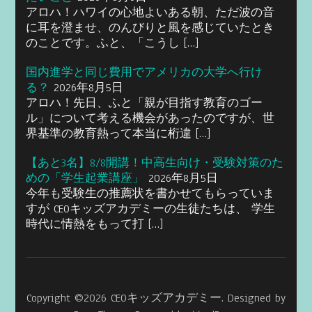
アロハ！ハワイの心地よいある朝、ただ波の音
に耳を澄ませ、のんびりと風を感じていたとき
のことです。ふと、「こうし […]
国内進学と同じ費用でアメリカの大学へ行け
る？
2026年8月5日
アロハ！先日、ふと「親が目指す教育のゴー
ル」について考える機会があったのですが、世
界基準の教育熱って本当に桁違 […]
【あと3名】8/8開講！中高生向け・受験対策のた
めの「学生起業講座」
2026年8月5日
今年も受験生の推薦状を書かせてもらっていま
すが CEOキッズアカデミーの生徒たちは、 学生
時代に情熱をもって打 […]
Copyright ©2026
CEOキッズアカデミー
.
Designed by