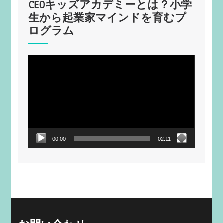
CEOキッズアカデミーとは？小学
生から起業家マインドを育むプ
ログラム
動
画
プ
レ
ー
ヤ
ー
00:00
02:11