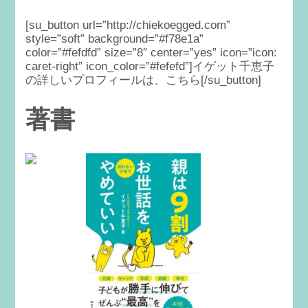
[su_button url=”http://chiekoegged.com”
style=”soft” background=”#f78e1a”
color=”#fefdfd” size=”8″ center=”yes” icon=”icon:
caret-right” icon_color=”#fefefd”]イゲット千恵子
の詳しいプロフィールは、こちら[/su_button]
著書