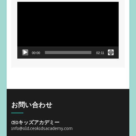
動
画
プ
レ
ー
ヤ
ー
00:00
02:11
お問い合わせ
CEOキッズアカデミー
info@old.ceokidsacademy.com